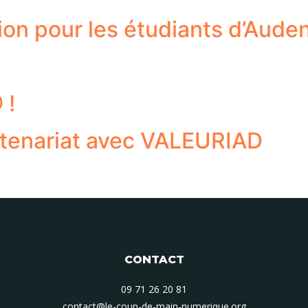
ion pour les étudiants d’Aude
 !
artenariat avec VALEURIAD
CONTACT
09 71 26 20 81
contact@le-coup-de-main-numerique.org