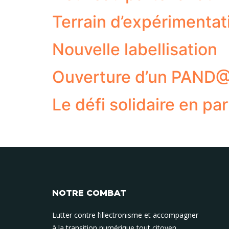
Terrain d’expérimentat
Nouvelle labellisation
Ouverture d’un PAND@
Le défi solidaire en p
NOTRE COMBAT
Lutter contre l’illectronisme et accompagner
à la transition numérique tout citoyen.